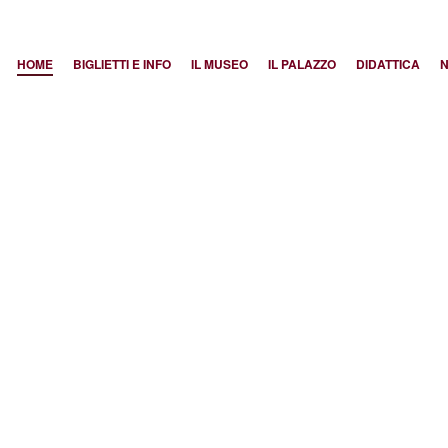
HOME
BIGLIETTI E INFO
IL MUSEO
IL PALAZZO
DIDATTICA
N