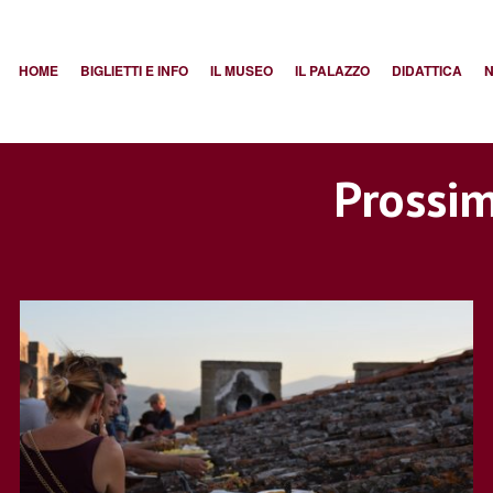
HOME
BIGLIETTI E INFO
IL MUSEO
IL PALAZZO
DIDATTICA
N
Prossim